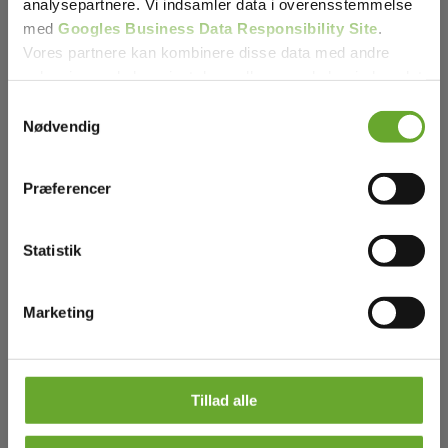
analysepartnere. Vi indsamler data i overensstemmelse
med
Googles Business Data Responsibility Site
.
Vores partnere kan kombinere disse data med andre
oplysninger, du har givet dem, eller som de har indsamlet
fra din brug af deres tjenester.
Samtykkevalg
Nødvendig
Se Cookie & Privatlivspolitik
her
Præferencer
Statistik
Marketing
Tillad alle
Fjern