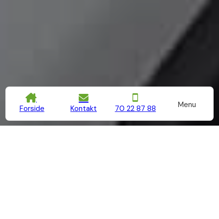
Menu
Forside
Kontakt
70 22 87 88
Med base i Rødovre er vi din lokale elektriker, der