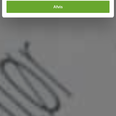
Afvis
Tilføj filer (max 5)
Bliv kontaktet