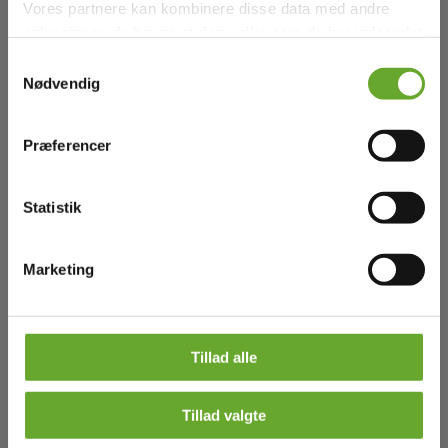
Vores partnere kan kombinere disse data med andre
oplysninger, du har givet dem, eller som de har indsamlet
fra din brug af deres tjenester.
Samtykkevalg
Nødvendig
Se Cookie & Privatlivspolitik
her
Præferencer
Statistik
Marketing
Tillad alle
Fjern
Tillad valgte